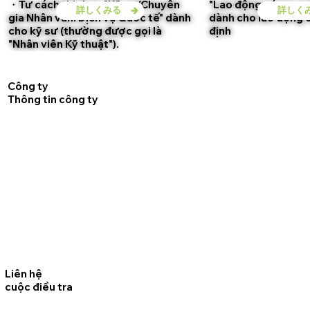
・Tư cách thị thực "Kỹ sư/Chuyên
"Lao động có tay ng
詳しくみる
詳しく
gia Nhân văn/Dịch vụ Quốc tế" dành
dành cho lao động 
cho kỹ sư (thường được gọi là
định
"Nhân viên Kỹ thuật").
Công ty
Thông tin công ty
Liên hệ
cuộc điều tra