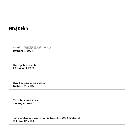
Nhặt lên
2025年 入国後講習実績（サクラ）
Start Now
10 tháng 1, 2026
Gia hạn trang web
Start Now
20 tháng 11, 2025
Giải đấu câu cá của công ty
Start Now
16 tháng 11, 2025
Có thêm chỗ đậu xe
Start Now
6 tháng 11, 2025
Kết quả đào tạo sau khi nhập học năm 2024 (Sakura)
Start Now
31 tháng 12, 2024