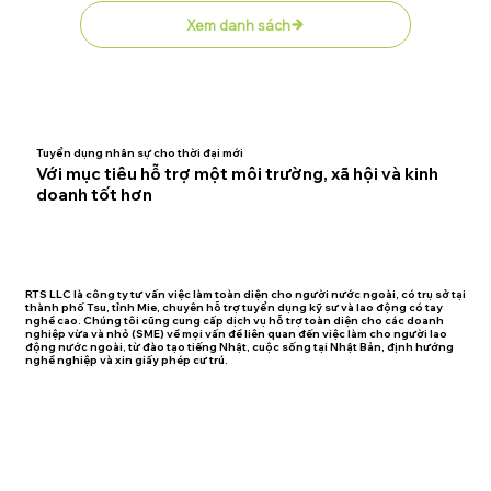
Xem danh sách
Tuyển dụng nhân sự cho thời đại mới
Với mục tiêu hỗ trợ một môi trường, xã hội và kinh
doanh tốt hơn
RTS LLC là công ty tư vấn việc làm toàn diện cho người nước ngoài, có trụ sở tại
thành phố Tsu, tỉnh Mie, chuyên hỗ trợ tuyển dụng kỹ sư và lao động có tay
nghề cao. Chúng tôi cũng cung cấp dịch vụ hỗ trợ toàn diện cho các doanh
nghiệp vừa và nhỏ (SME) về mọi vấn đề liên quan đến việc làm cho người lao
động nước ngoài, từ đào tạo tiếng Nhật, cuộc sống tại Nhật Bản, định hướng
nghề nghiệp và xin giấy phép cư trú.