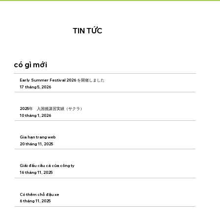
TIN TỨC
có gì mới
Early Summer Festival 2026 を開催しました
17 tháng 5, 2026
2025年 入国後講習実績（サクラ）
10 tháng 1, 2026
Gia hạn trang web
20 tháng 11, 2025
Giải đấu câu cá của công ty
16 tháng 11, 2025
Có thêm chỗ đậu xe
6 tháng 11, 2025