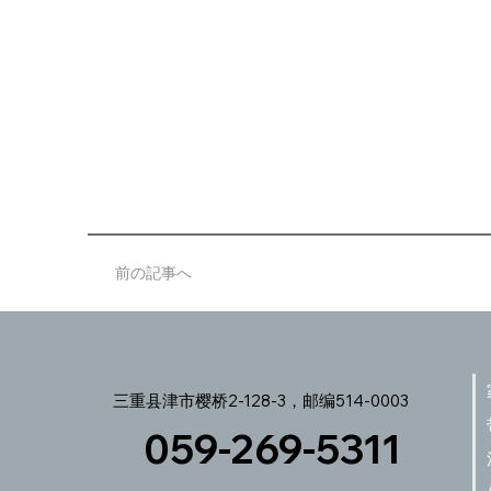
前の記事へ
三重县津市樱桥2-128-3，邮编514-0003
059-269-5311