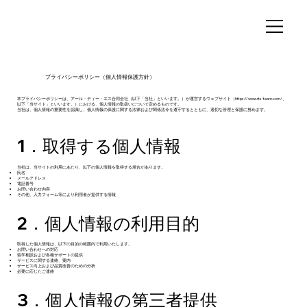
プライバシーポリシー（個人情報保護方針）
本プライバシーポリシーは、アール・ティー・エス合同会社（以下「当社」といいます。）が運営するウェブサイト（
https://www.rts-team.com/
、
以下「当サイト」といいます。）における、個人情報の取扱いについて定めるものです。
当社は、個人情報の重要性を認識し、個人情報の保護に関する法律および関係法令を遵守するとともに、適切な管理と保護に努めます。
1．取得する個人情報
当社は、当サイトの利用にあたり、以下の個人情報を取得する場合があります。
氏名
メールアドレス
電話番号
お問い合わせ内容
その他、入力フォーム等により利用者が提供する情報
2．個人情報の利用目的
取得した個人情報は、以下の目的の範囲内で利用いたします。
お問い合わせへの対応
留学相談および各種サポートの提供
サービスに関する連絡、案内
サービス向上および品質改善のための分析
必要に応じたご連絡
3．個人情報の第三者提供