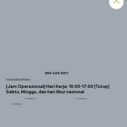
059-269-5311
Email:
rts.llc.2018.09.25@gmail.com
[Jam Operasional] Hari Kerja: 10:00-17:00 [Tutup]
Sabtu, Minggu, dan hari libur nasional
© 2025 RTS LLC
© 2025 RTS LLC
© 2025 RTS LLC