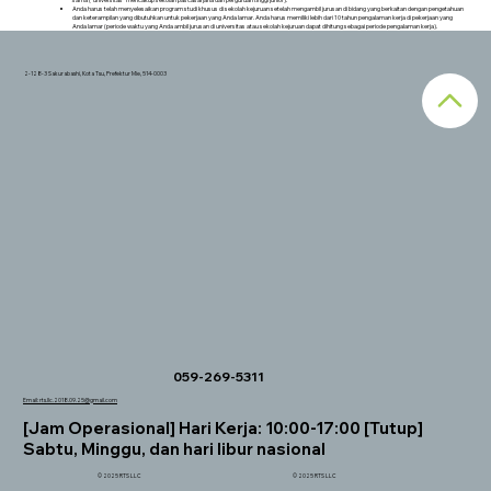
Anda harus telah menyelesaikan program studi khusus di sekolah kejuruan setelah mengambil jurusan di bidang yang berkaitan dengan pengetahuan
dan keterampilan yang dibutuhkan untuk pekerjaan yang Anda lamar. Anda harus memiliki lebih dari 10 tahun pengalaman kerja di pekerjaan yang
Anda lamar (periode waktu yang Anda ambil jurusan di universitas atau sekolah kejuruan dapat dihitung sebagai periode pengalaman kerja).
2-128-3 Sakurabashi, Kota Tsu, Prefektur Mie, 514-0003
059-269-5311
Email:
rts.llc.2018.09.25@gmail.com
[Jam Operasional] Hari Kerja: 10:00-17:00 [Tutup]
Sabtu, Minggu, dan hari libur nasional
© 2025 RTS LLC
© 2025 RTS LLC