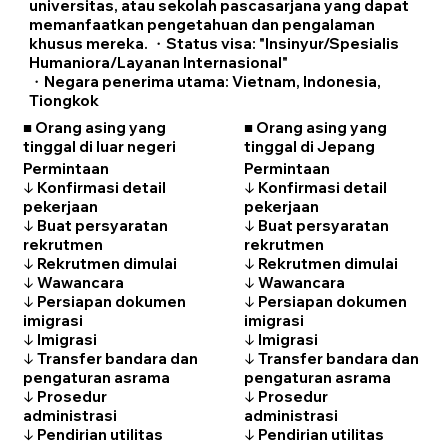
universitas, atau sekolah pascasarjana yang dapat
memanfaatkan pengetahuan dan pengalaman
khusus mereka. ・Status visa: "Insinyur/Spesialis
Humaniora/Layanan Internasional"
・Negara penerima utama: Vietnam, Indonesia,
Tiongkok
■ Orang asing yang
■ Orang asing yang
tinggal di luar negeri
tinggal di Jepang
Permintaan
Permintaan
↓ Konfirmasi detail
↓ Konfirmasi detail
pekerjaan
pekerjaan
↓ Buat persyaratan
↓ Buat persyaratan
rekrutmen
rekrutmen
↓ Rekrutmen dimulai
↓ Rekrutmen dimulai
↓ Wawancara
↓ Wawancara
↓ Persiapan dokumen
↓ Persiapan dokumen
imigrasi
imigrasi
↓ Imigrasi
↓ Imigrasi
↓ Transfer bandara dan
↓ Transfer bandara dan
pengaturan asrama
pengaturan asrama
↓ Prosedur
↓ Prosedur
administrasi
administrasi
↓ Pendirian utilitas
↓ Pendirian utilitas