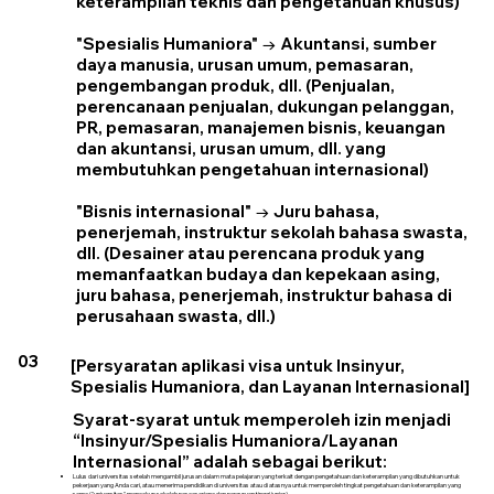
keterampilan teknis dan pengetahuan khusus)
"Spesialis Humaniora" → Akuntansi, sumber
daya manusia, urusan umum, pemasaran,
pengembangan produk, dll. (Penjualan,
perencanaan penjualan, dukungan pelanggan,
PR, pemasaran, manajemen bisnis, keuangan
dan akuntansi, urusan umum, dll. yang
membutuhkan pengetahuan internasional)
"Bisnis internasional" → Juru bahasa,
penerjemah, instruktur sekolah bahasa swasta,
dll. (Desainer atau perencana produk yang
memanfaatkan budaya dan kepekaan asing,
juru bahasa, penerjemah, instruktur bahasa di
perusahaan swasta, dll.)
03
[Persyaratan aplikasi visa untuk Insinyur,
Spesialis Humaniora, dan Layanan Internasional]
Syarat-syarat untuk memperoleh izin menjadi
“Insinyur/Spesialis Humaniora/Layanan
Internasional” adalah sebagai berikut:
Lulus dari universitas setelah mengambil jurusan dalam mata pelajaran yang terkait dengan pengetahuan dan keterampilan yang dibutuhkan untuk
pekerjaan yang Anda cari, atau menerima pendidikan di universitas atau di atasnya untuk memperoleh tingkat pengetahuan dan keterampilan yang
sama ("universitas" mencakup sekolah pascasarjana dan perguruan tinggi junior).