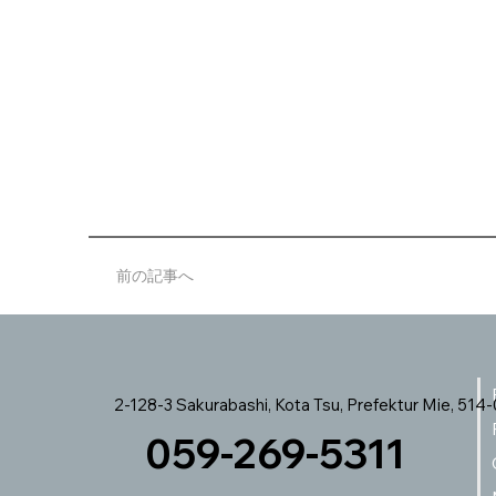
前の記事へ
2-128-3 Sakurabashi, Kota Tsu, Prefektur Mie, 514
059-269-5311