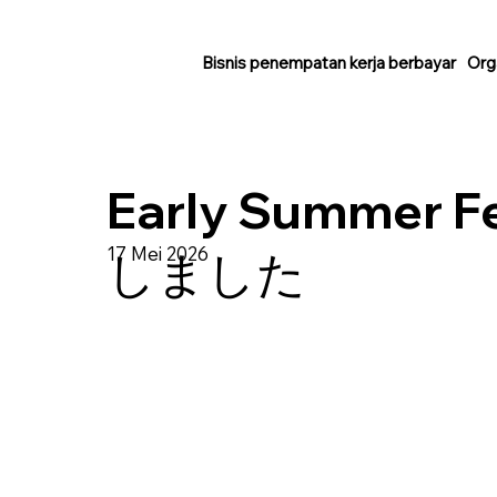
Bisnis penempatan kerja berbayar
Org
Early Summer F
17 Mei 2026
しました