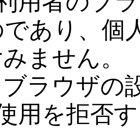
e は利用者のブ
のであり、個
含みません。
、ブラウザの
e の使用を拒否