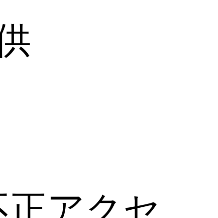
供
不正アクセ