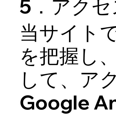
5．アクセ
当サイト
を把握し
して、ア
Google 