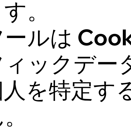
ます。
ルは Cook
フィックデー
個人を特定す
ん。