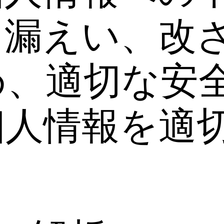
、漏えい、改
め、適切な安
個人情報を適