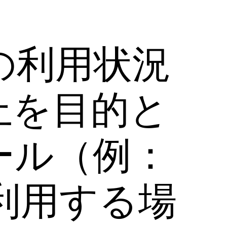
の利用状況
上を目的と
ール（例：
）を利用する場