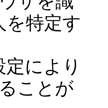
ラウザを識
人を特定す
設定により
することが