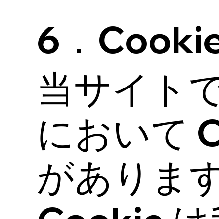
6．Cook
当サイト
において C
がありま