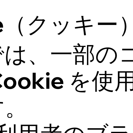
ie（クッキー
では、一部の
ookie を
す。