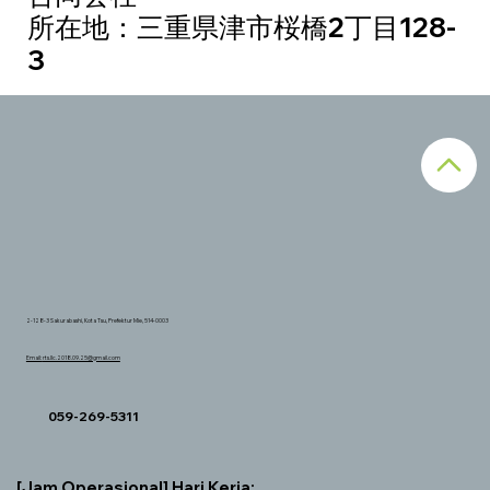
所在地：三重県津市桜橋2丁目128-
3
2-128-3 Sakurabashi, Kota Tsu, Prefektur Mie, 514-0003
Email:
rts.llc.2018.09.25@gmail.com
059-269-5311
[Jam Operasional] Hari Kerja: