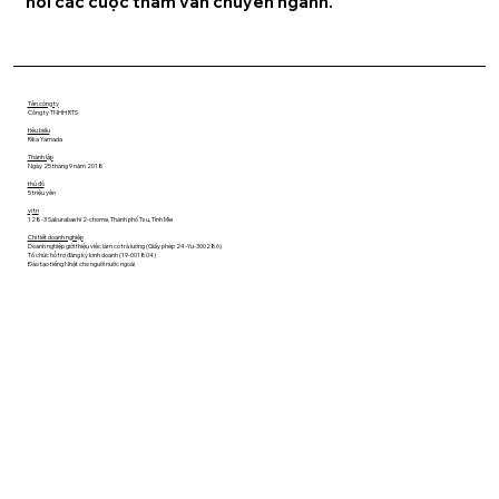
hồi các cuộc tham vấn chuyên ngành.
Tên công ty
Công ty TNHH RTS
tiêu biểu
Rika Yamada
Thành lập
Ngày 25 tháng 9 năm 2018
thủ đô
5 triệu yên
vị trí
128-3 Sakurabashi 2-chome, Thành phố Tsu, Tỉnh Mie
Chi tiết doanh nghiệp
Doanh nghiệp giới thiệu việc làm có trả lương (Giấy phép 24-Yu-300286)
Tổ chức hỗ trợ đăng ký kinh doanh (19-001804)
Đào tạo tiếng Nhật cho người nước ngoài