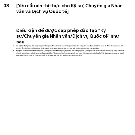
03
[Yêu cầu xin thị thực cho Kỹ sư, Chuyên gia Nhân
văn và Dịch vụ Quốc tế]
Điều kiện để được cấp phép đào tạo “Kỹ
sư/Chuyên gia Nhân văn/Dịch vụ Quốc tế” như
sau:
Tốt nghiệp đại học sau khi chuyên ngành liên quan đến kiến thức và kỹ năng cần thiết cho công việc bạn đang tìm kiếm, hoặc đã được đào tạo ở bậc đại
học trở lên để có được trình độ kiến thức và kỹ năng tương đương ("đại học" bao gồm trường sau đại học và cao đẳng).
Bạn phải hoàn thành một khóa học chuyên ngành tại một trường dạy nghề sau khi tốt nghiệp chuyên ngành liên quan đến kiến thức và kỹ năng cần thiết
cho công việc bạn muốn ứng tuyển. Bạn phải có hơn 10 năm kinh nghiệm làm việc trong công việc bạn muốn ứng tuyển (thời gian bạn học chuyên ngành
tại trường đại học hoặc trường dạy nghề có thể được tính vào thời gian kinh nghiệm làm việc).