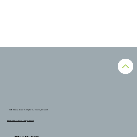
2-128-3 Sakurabashi, Thành phố Tsu, Tỉnh Mie, 514-0003
Email:
rts.llc.2018.09.25@gmail.com
059-269-5311