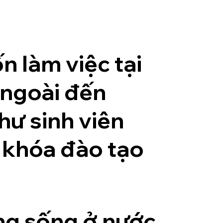
n làm việc tại
 ngoài đến
hư sinh viên
 khóa đào tạo
ang sống ở nước